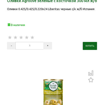
Оливки Agrolive зелёные с косточкой 300 мл ж/б
Оливки 0.425/0.425/0.220х24 Liberitas черные с/к ж/б Испания
В наличии